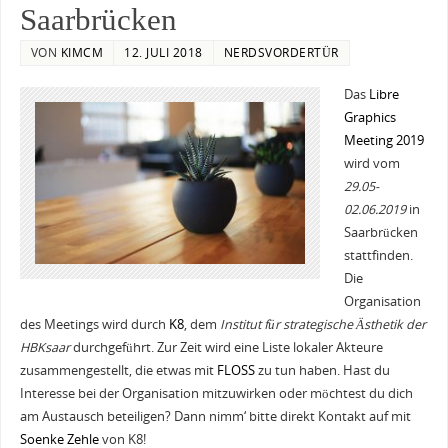
Saarbrücken
VON
KIMCM
12. JULI 2018
NERDSVORDERTÜR
Das
Libre
Graphics
Meeting 2019
wird vom
29.05-
02.06.2019
in
Saarbrücken
stattfinden.
Die
Organisation
des Meetings wird durch
K8
, dem
Institut für strategische Ästhetik der
HBKsaar
durchgeführt. Zur Zeit wird eine Liste lokaler Akteure
zusammengestellt, die etwas mit
FLOSS
zu tun haben. Hast du
Interesse bei der Organisation mitzuwirken oder möchtest du dich
am Austausch beteiligen? Dann nimm‘ bitte direkt Kontakt auf mit
Soenke Zehle
von K8!