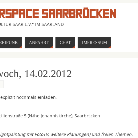
RSPACE SAARBRÜCKEN
LTUR SAAR E.V." IM SAARLAND
REIFUNK
ANFAHRT
CHAT
IMPRESSUM
woch, 14.02.2012
N
explizit nochmals einladen:
lienstraße 5 (Nähe Johanniskirche), Saarbrücken
ightpainting mit FotoTV, weitere Planungen) und freien Themen.