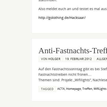
Also meldet euch an und testet es mal aus
http://golothing.de/Hacksaar/
Anti-Fastnachts-Treff
VON
HOLGER
19. FEBRUAR 2012
ALLGE
Auf den Fastnachtssonntag gibt es bei Ste
Fastnachtstreiben nicht frönen….
Themen sind: Projekt „Wifilights“, Nachl
ACTA
,
Homepage
,
Treffen
,
WifiLights
TAGGED