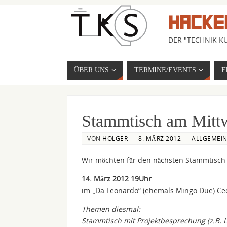
HACKE
DER "TECHNIK KU
ÜBER UNS
TERMINE/EVENTS
F
Stammtisch am Mitt
VON
HOLGER
8. MÄRZ 2012
ALLGEMEI
Wir möchten für den nächsten Stammtisch 
14. März 2012 19Uhr
im „Da Leonardo“ (ehemals Mingo Due) Ceci
Themen diesmal:
Stammtisch mit Projektbesprechung (z.B. L