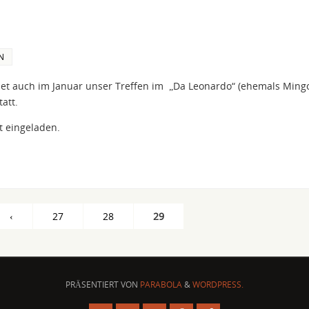
N
et auch im Januar unser Treffen im „Da Leonardo“ (ehemals Ming
att.
st eingeladen.
‹
27
28
29
PRÄSENTIERT VON
PARABOLA
&
WORDPRESS.