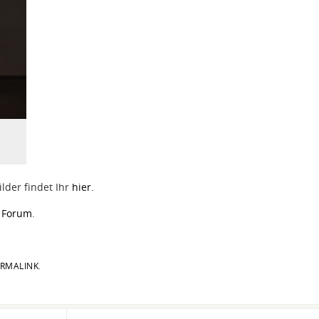
lder findet Ihr
hier
.
m Forum
.
RMALINK
.