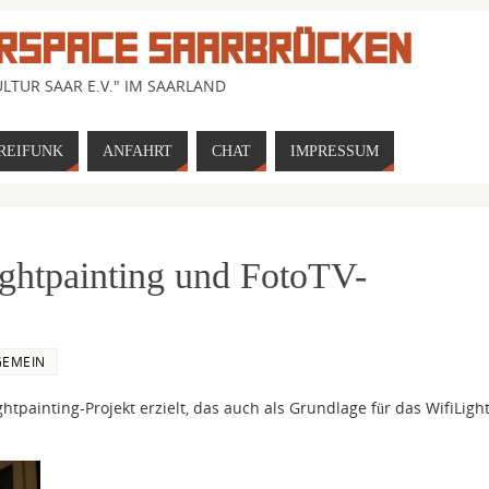
RSPACE SAARBRÜCKEN
LTUR SAAR E.V." IM SAARLAND
REIFUNK
ANFAHRT
CHAT
IMPRESSUM
ightpainting und FotoTV-
GEMEIN
htpainting-Projekt erzielt, das auch als Grundlage für das WifiLigh