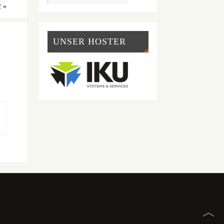
2
»
UNSER HOSTER