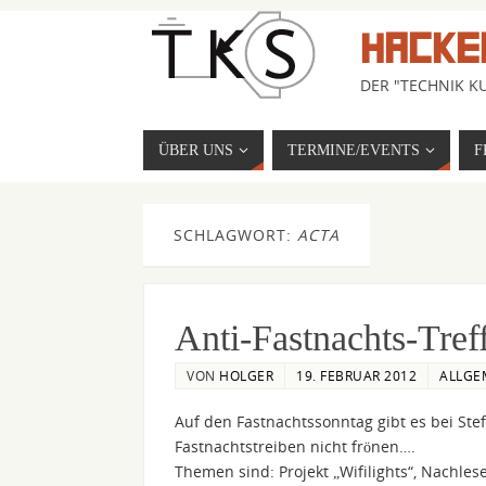
HACKE
DER "TECHNIK KU
ÜBER UNS
TERMINE/EVENTS
F
SCHLAGWORT:
ACTA
Anti-Fastnachts-Treff
VON
HOLGER
19. FEBRUAR 2012
ALLGE
Auf den Fastnachtssonntag gibt es bei Ste
Fastnachtstreiben nicht frönen….
Themen sind: Projekt „Wifilights“, Nachl