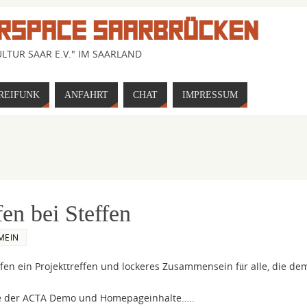
RSPACE SAARBRÜCKEN
LTUR SAAR E.V." IM SAARLAND
REIFUNK
ANFAHRT
CHAT
IMPRESSUM
en bei Steffen
MEIN
ffen ein Projekttreffen und lockeres Zusammensein für alle, die de
ese der ACTA Demo und Homepageinhalte…..