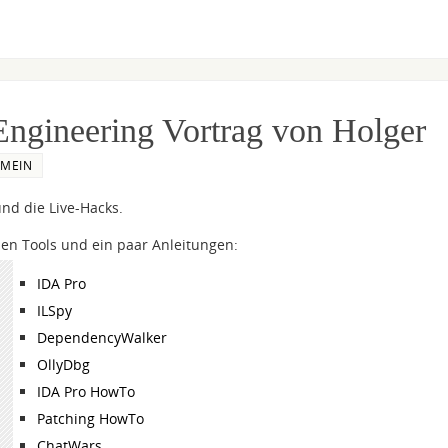
Engineering Vortrag von Holger
EMEIN
nd die Live-Hacks.
en Tools und ein paar Anleitungen:
IDA Pro
ILSpy
DependencyWalker
OllyDbg
IDA Pro HowTo
Patching HowTo
ChatWars