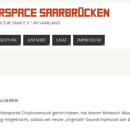
RSPACE SAARBRÜCKEN
LTUR SAAR E.V." IM SAARLAND
REIFUNK
ANFAHRT
CHAT
IMPRESSUM
LLGEMEIN
Videoportal Chiptunemusik gehört haben, hat diesen Mittwoch Max
g mitgebracht, sodass wir heute „originale“ Soundchipmusik von 