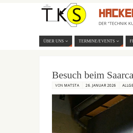
HACKE
DER "TECHNIK KU
ÜBER UNS
TERMINE/EVENTS
F
Besuch beim Saarca
VON
MATSTA
26. JANUAR 2026
ALLG