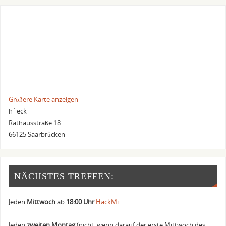
Größere Karte anzeigen
h´eck
Rathausstraße 18
66125 Saarbrücken
NÄCHSTES TREFFEN:
Jeden
Mittwoch
ab
18:00 Uhr
HackMi
Jeden
zweiten Montag
(nicht, wenn darauf der erste Mittwoch des