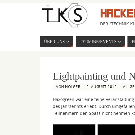
HACKE
DER "TECHNIK KU
ÜBER UNS
TERMINE/EVENTS
F
Lightpainting und
VON
HOLGER
2. AUGUST 2012
ALLGE
Haxogreen war eine feine Veranstaltung
des Jahrzehnts erlebt. Durch umgefalle
Teilnehmern den Spass nicht nehmen kon