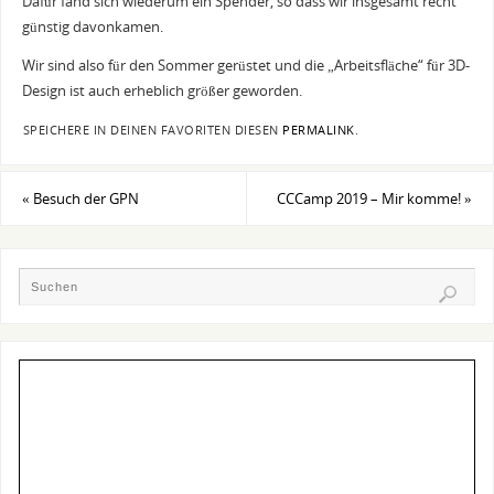
Dafür fand sich wiederum ein Spender, so dass wir insgesamt recht
günstig davonkamen.
Wir sind also für den Sommer gerüstet und die „Arbeitsfläche“ für 3D-
Design ist auch erheblich größer geworden.
SPEICHERE IN DEINEN FAVORITEN DIESEN
PERMALINK
.
«
Besuch der GPN
CCCamp 2019 – Mir komme!
»